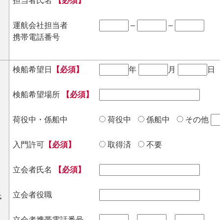
担当者氏名
【必須】
運航会社担当者
–
–
携帯電話番号
検船希望日
【必須】
年
月
日
検船希望場所
【必須】
荷役中・係船中
荷役中
係船中
その他
入門許可
【必須】
取得済
不要
立会者氏名
【必須】
立会者役職
氏
立会者携帯電話番号
–
–