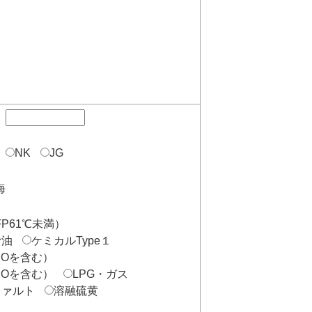
NK
JG
海
P61℃未満）
滑油
ケミカルType１
BOを含む）
BOを含む）
LPG・ガス
ファルト
溶融硫黄