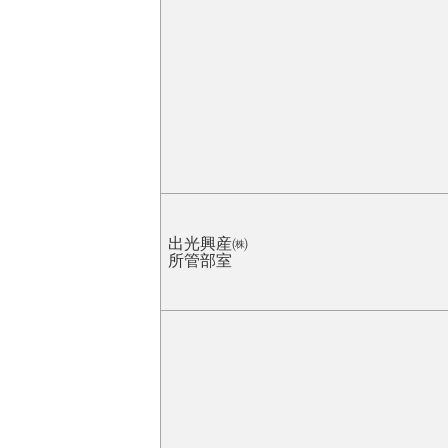
出光興産㈱
所管部室