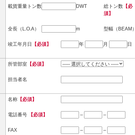
載貨重量トン数
DWT
総トン数
【必
須】
全長（L.O.A）
m
型幅（BEAM
竣工年月日
【必須】
年
月
日
所管部室
【必須】
担当者名
名称
【必須】
電話番号
【必須】
–
–
FAX
–
–