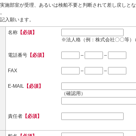
実施部室が受理、あるいは検船不要と判断されて差し戻しとな
。
記入願います。
名称
【必須】
※法人格（例：株式会社〇〇等）
電話番号
【必須】
–
–
FAX
–
–
E-MAIL
【必須】
（確認用）
責任者
【必須】