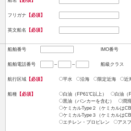
船名
【必須】
フリガナ
【必須】
英文船名
【必須】
船舶番号
IMO番号
船舶電話番号
–
–
船級クラス
航行区域
【必須】
平水
沿海
限定近海
近
船種
【必須】
白油（FP61℃以上）
白油（F
黒油（バンカーを含む）
潤
ケミカルType２（ケミカルはC
ケミカルType３（ケミカルはC
エチレン・プロピレン
アス