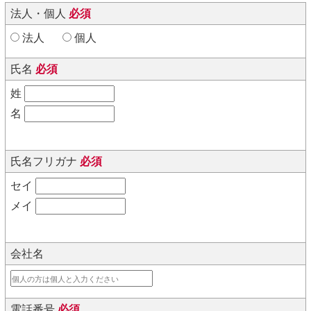
法人・個人
必須
法人
個人
氏名
必須
姓
名
氏名フリガナ
必須
セイ
メイ
会社名
電話番号
必須