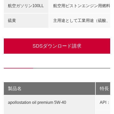
航空ガソリン100LL
航空用ピストンエンジン用燃料で
硫黄
主用途として工業用途（硫酸、
SDSダウンロード請求
製品名
特長・
apollostation oil premium 5W-40
API：