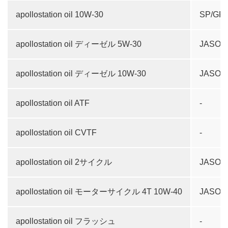
apollostation oil 10W-30
SP/GF-
apollostation oil ディーゼル 5W-30
JASO D
apollostation oil ディーゼル 10W-30
JASO D
apollostation oil ATF
-
apollostation oil CVTF
-
apollostation oil 2サイクル
JASO 
apollostation oil モーターサイクル 4T 10W-40
JASO 
apollostation oil フラッシュ
-